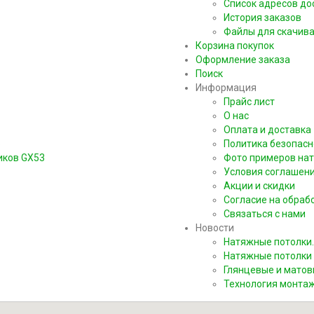
Список адресов до
История заказов
Файлы для скачив
Корзина покупок
Оформление заказа
Поиск
Информация
Прайс лист
О нас
Оплата и доставка
6
Политика безопасн
иков GX53
Фото примеров на
Условия соглашен
Акции и скидки
Согласие на обраб
Связаться с нами
Новости
Натяжные потолки.
Натяжные потолки 
Глянцевые и матов
Технология монта