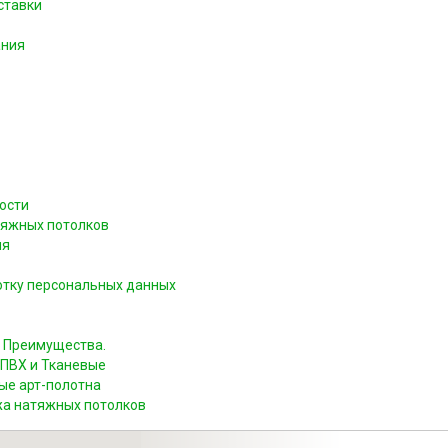
ставки
ания
ости
тяжных потолков
ия
отку персональных данных
 Преимущества.
ПВХ и Тканевые
ые арт-полотна
жа натяжных потолков