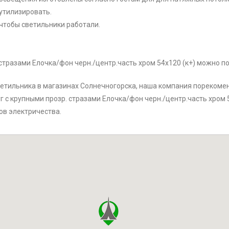
утилизировать.
чтобы светильники работали.
. стразами Елочка/фон черн./центр.часть хром 54x120 (к+) можно 
етильника в магазинах Солнечногорска, наша компания порекоменд
уг с крупными прозр. стразами Елочка/фон черн./центр.часть хром 5
ов электричества.