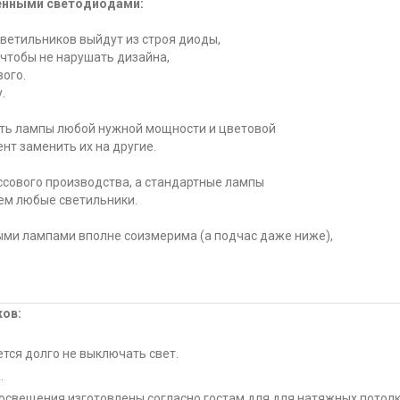
енными светодиодами:
светильников выйдут из строя диоды,
 чтобы не нарушать дизайна,
ого.
.
ить лампы любой нужной мощности и цветовой
нт заменить их на другие.
ссового производства, а стандартные лампы
ем любые светильники.
ными лампами вполне соизмерима (а подчас даже ниже),
ков:
тся долго не выключать свет.
.
 освещения изготовлены согласно гостам для для натяжных потолк