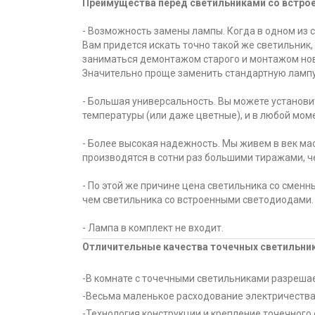
Преимущества перед светильниками со встро
- Возможность замены лампы. Когда в одном из 
Вам придется искать точно такой же светильник,
заниматься демонтажом старого и монтажом нов
Значительно проще заменить стандартную лампу
- Большая универсальность. Вы можете установ
температуры (или даже цветные), и в любой моме
- Более высокая надежность. Мы живем в век ма
производятся в сотни раз большими тиражами, ч
- По этой же причине цена светильника со смен
чем светильника со встроенными светодиодами.
- Лампа в комплект не входит.
Отличительные качества точечных светильни
-В комнате с точечными светильниками разрешае
-Весьма маленькое расходование электричества
-Технология конструкции и крепление точечного