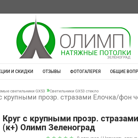
КЦИИ И СКИДКИ
ОТЗЫВЫ
ФОТОГАЛЕРЕЯ
ОБЩИЕ ВОП
емые светильники GX53
Светильники GX53 стекло
г с крупными прозр. стразами Елочка/фон ч
s Круг с крупными прозр. стразами
 (к+) Олимп Зеленоград