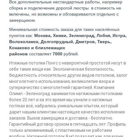
Все дополнительные нестандартные работы, например
сборка и подключение дорогой люстры в стоимость не
включены, но возможны и обговариваются отдельно с
замерщиком.
Минимальная стоимость заказа для таких населённых
пунктов как:
Москва, Химки, Зеленоград, Лобня, Истра,
Волоколамск, Долгопрудный, Дмитров, Тверь,
Конаково и близлежащих
районов
составляет
7000
рублей.
Нтяжные потолки Понгс с невероятной простотой несут в
себе такие вещи как: Эколоническая безопасность,
бюджетность относительно других видов потолков, залог
многолетнего использования, великолепие взора и
суперкачество с многолетней гарантией. Компания
Олимп - Зеленоград занимается натяжными потолками
более 20 лет и за это время мы узнали о натяжных
потлках всё, набрались уникальным опытом, который
дарит нашим клиентам настоящее качество исполнения
заказов. Вызов замерщика и доставка - бесплатно.
Гарантийный договор сроком в пятнадцать лет. Профиль
только алюминиевый, с пластиковым не работаем
вообще. Натяжной потолок 8 м² подходит как для кухни