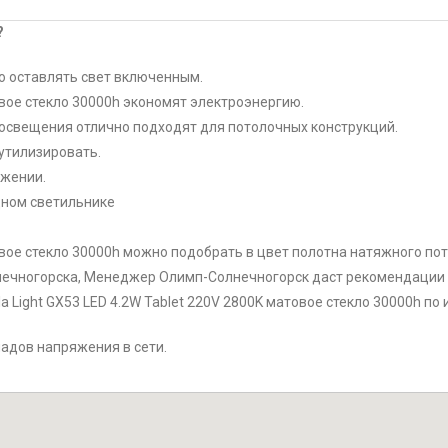
?
 оставлять свет включенным.
товое стекло 30000h экономят электроэнергию.
 освещения отлично подходят для потолочных конструкций.
утилизировать.
жении.
дном светильнике
товое стекло 30000h можно подобрать в цвет полотна натяжного пот
нечногорска, Менеджер Олимп-Солнечногорск даст рекомендации и
a Light GX53 LED 4.2W Tablet 220V 2800K матовое стекло 30000h по
падов напряжения в сети.