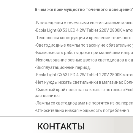
В чем же преимущество точечного освещения
-В помещении с точечными светильниками можно
-Ecola Light GX53 LED 4.2W Tablet 220V 2800K ма
-Технология конструкции и крепление точечного
-Светодиодные лампы по закону не обязательно 
-Возможность работы даже при малейшем напря
-Использование разных цветов светодиодов в о
-Эксплуатационный период.
-Ecola Light GX53 LED 4.2W Tablet 220V 2800K ма
-Нет нужды искать светильники в магазинах Сол
-Смежный край полотна натяжного потолка с Ecol
расплавится.
-Лампы со светодиодами не портятся из-за пере
-Относительно низкая мощьность потребления.
КОНТАКТЫ