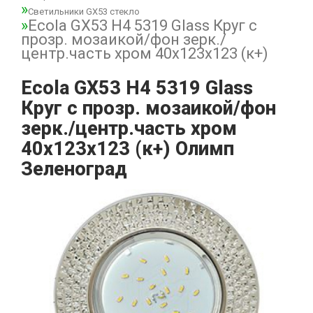
Светильники GX53 стекло
Ecola GX53 H4 5319 Glass Круг с
прозр. мозаикой/фон зерк./
центр.часть хром 40x123x123 (к+)
Ecola GX53 H4 5319 Glass
Круг с прозр. мозаикой/фон
зерк./центр.часть хром
40x123x123 (к+) Олимп
Зеленоград