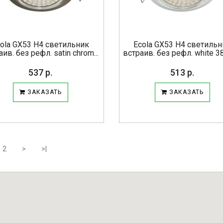
ola GX53 H4 светильник
Ecola GX53 H4 светиль
ив. без рефл. satin chrom...
встраив. без рефл. white 38
537 р.
513 р.
ЗАКАЗАТЬ
ЗАКАЗАТЬ
2
>
>|