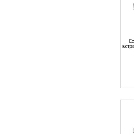
Ec
встра