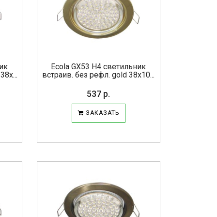
ник
Ecola GX53 H4 светильник
8х...
встраив. без рефл. gold 38х10...
537 р.
ЗАКАЗАТЬ