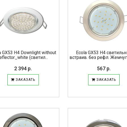
a GX53 H4 Downlight without
Ecola GX53 H4 светиль
reflector_white (светил...
встраив. без рефл. Жемчуг 
2 394 р.
567 р.
ЗАКАЗАТЬ
ЗАКАЗАТЬ