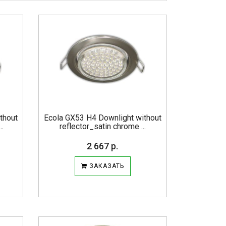
thout
Ecola GX53 H4 Downlight without
..
reflector_satin chrome ...
2 667 р.
ЗАКАЗАТЬ