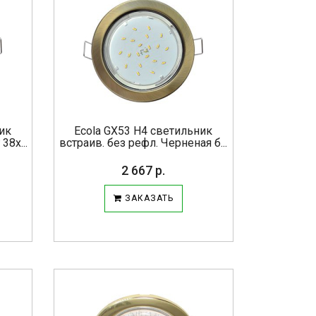
ник
Ecola GX53 H4 светильник
38x...
встраив. без рефл. Черненая б...
2 667 р.
ЗАКАЗАТЬ