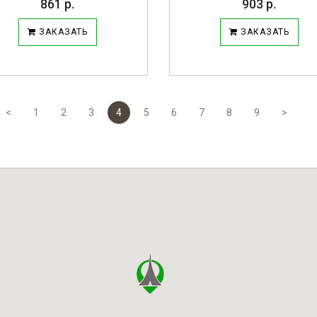
861 р.
903 р.
ЗАКАЗАТЬ
ЗАКАЗАТЬ
<
1
2
3
4
5
6
7
8
9
>