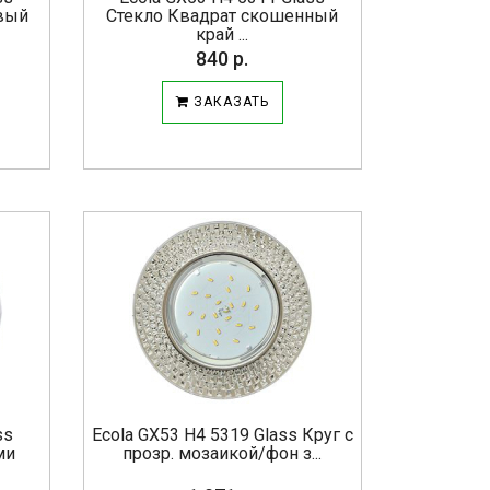
овый
Стекло Квадрат скошенный
край ...
840 р.
ЗАКАЗАТЬ
ss
Ecola GX53 H4 5319 Glass Круг с
ми
прозр. мозаикой/фон з...