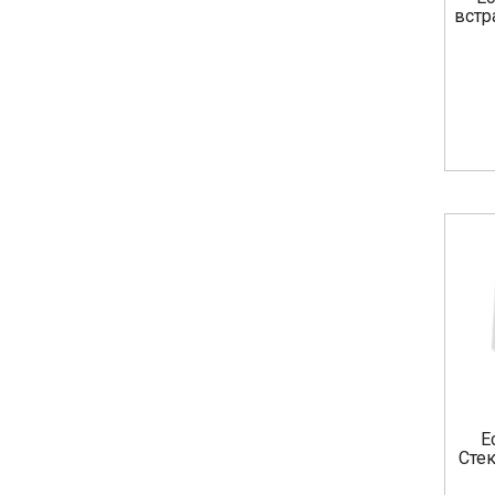
встр
E
Сте