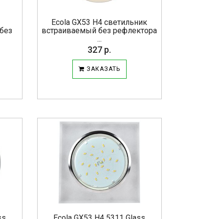
Ecola GX53 H4 светильник
без
встраиваемый без рефлектора
...
327 р.
ЗАКАЗАТЬ
ss
Ecola GX53 H4 5311 Glass